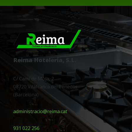
Reima Hoteleria, S.L.
C/ Camí de Moja, 2
08720 Vilafranca del Penedès
(Barcelona)
administracio@reima.cat
931 022 256