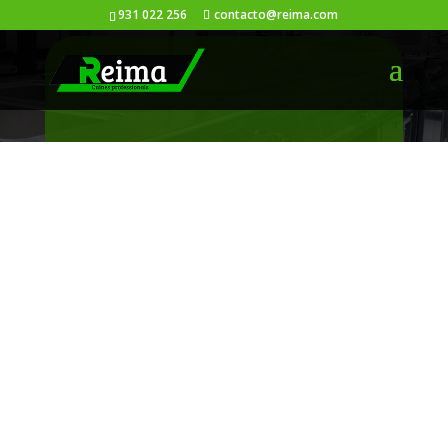
931 022 256
contacto@reima.com